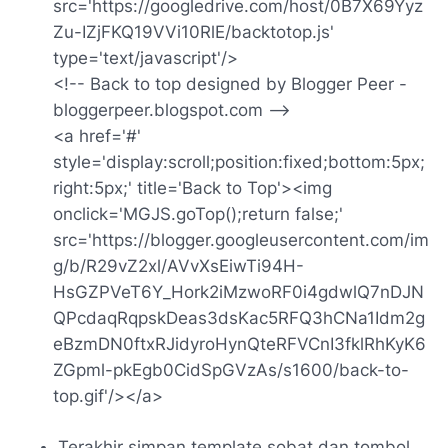
src='https://googledrive.com/host/0B7X69Yyz
Zu-IZjFKQ19VVi10RlE/backtotop.js'
type='text/javascript'/>
<!-- Back to top designed by Blogger Peer -
bloggerpeer.blogspot.com -->
<a href='#'
style='display:scroll;position:fixed;bottom:5px;
right:5px;' title='Back to Top'><img
onclick='MGJS.goTop();return false;'
src='https://blogger.googleusercontent.com/im
g/b/R29vZ2xl/AVvXsEiwTi94H-
HsGZPVeT6Y_Hork2iMzwoRF0i4gdwlQ7nDJN
QPcdaqRqpskDeas3dsKac5RFQ3hCNa1Idm2g
eBzmDN0ftxRJidyroHynQteRFVCnI3fklRhKyK6
ZGpml-pkEgb0CidSpGVzAs/s1600/back-to-
top.gif'/></a>
Terakhir simpan template sobat dan tombol