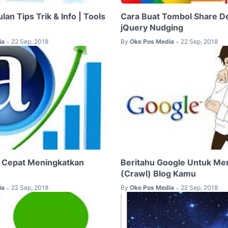
an Tips Trik & Info | Tools
Cara Buat Tombol Share D
jQuery Nudging
ia
22 Sep, 2018
By
Oke Pos Media
22 Sep, 2018
•
•
a Cepat Meningkatkan
Beritahu Google Untuk Men
(Crawl) Blog Kamu
ia
22 Sep, 2018
By
Oke Pos Media
22 Sep, 2018
•
•