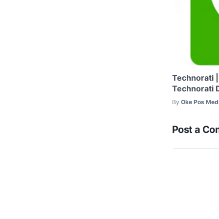
Technorati |
Technorati 
By
Oke Pos Med
Post a C