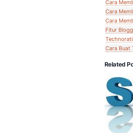
Cara Membu
Cara Membu
Cara Memb
Fitur Blog
Technorati
Cara Buat
Related P