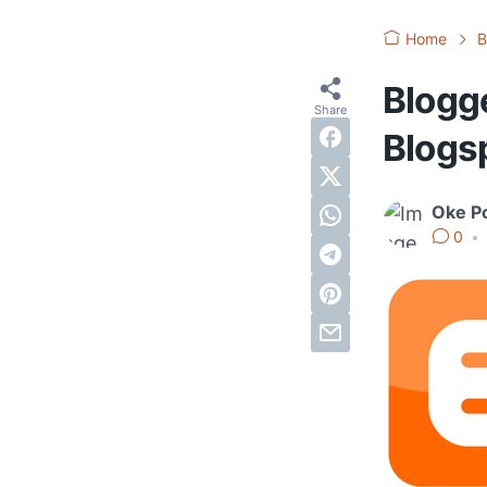
Home
B
Blogge
Blogs
Oke P
0
•