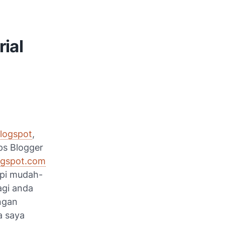
rial
Blogspot
,
ips Blogger
ogspot.com
api mudah-
gi anda
ngan
a saya