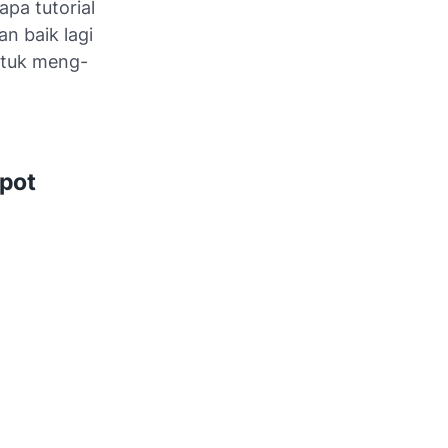
pa tutorial
n baik lagi
ntuk meng-
spot